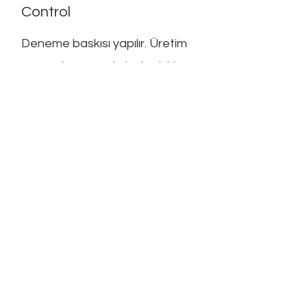
Control
Deneme baskısı yapılır. Üretim
sırasında parçada hata riski
öngörülüyorsa, (plastik
enjeksiyon kalıbı için mold flow
yapılarak yolluk yerlerinin
belirlenmesi gibi) üretim
simülasyonu yapılarak riskler
minimize edilebilir. Kalite
politikasında her zaman için
müşterilerin beklentilerini ilke
edinen firmamız, müşterilerin
istek ve taleplerini göz önünde