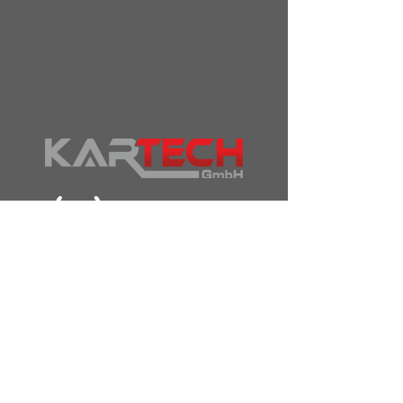
info@krcmold.com
/ +(49)
211 238
55 172
Datenschutzerklärung
Impressum
AGB